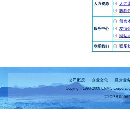
人力资源
人才
职称
留言
服务中心
友情
网站
联系我们
联系
公司概况
企业文化
经营业
|
|
Copyright 1998-2009 CNMC Corp
京ICP备0906