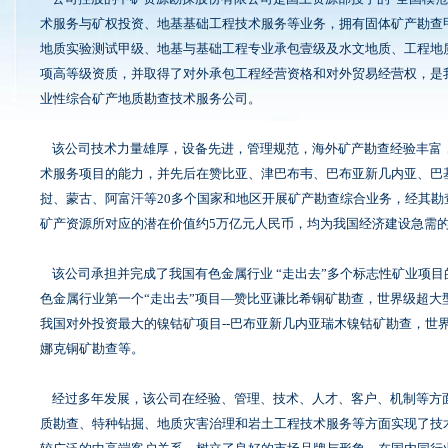
术服务与矿权投资、地基基础工程技术服务等业务，拥有固体矿产勘查
地质实验测试甲级、地基与基础工程专业承包壹级及水文地质、工程地
项高等级资质，并取得了对外承包工程经营资格和对外贸易经营权，是我
业性综合矿产地质勘查技术服务公司。
该公司技术力量雄厚，设备先进，管理规范，海外矿产勘查经验丰富
术服务项目的能力，并先后在赞比亚、津巴布韦、巴布亚新几内亚、巴
挝、蒙古、阿富汗等20多个国家和地区开展矿产勘查综合业务，经其勘
矿产资源所对应的潜在价值约5万亿元人民币，均为我国经济建设急需
该公司承担并完成了我国有色金属行业 “走出去”多个标志性矿业项目
色金属行业第一个“走出去”项目—赞比亚谦比希铜矿勘查，世界级超大型铂
我国对外投资最大的镍钴矿项目--巴布亚新几内亚瑞木镍钴矿勘查，世
娜克铜矿勘查等。
经过多年发展，该公司在经验、管理、技术、人才、客户、机制等方
质勘查、特种钻掘、地质灾害治理和岩土工程技术服务等方面实现了技