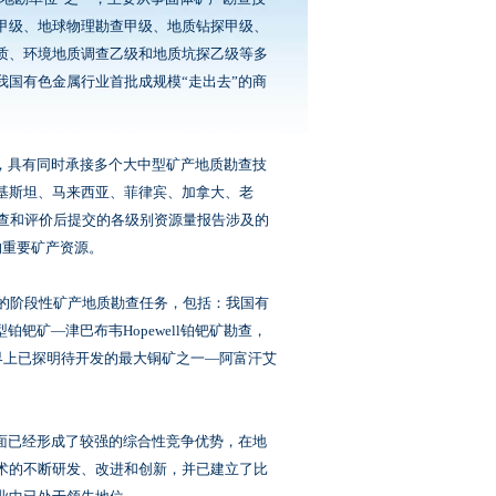
甲级、地球物理勘查甲级、地质钻探甲级、
质、环境地质调查乙级和地质坑探乙级等多
国有色金属行业首批成规模“走出去”的商
，具有同时承接多个大中型矿产地质勘查技
基斯坦、马来西亚、菲律宾、加拿大、老
查和评价后提交的各级别资源量报告涉及的
的重要矿产资源。
的阶段性矿产地质勘查任务，包括：我国有
钯矿—津巴布韦Hopewell铂钯矿勘查，
界上已探明待开发的最大铜矿之一—阿富汗艾
面已经形成了较强的综合性竞争优势，在地
术的不断研发、改进和创新，并已建立了比