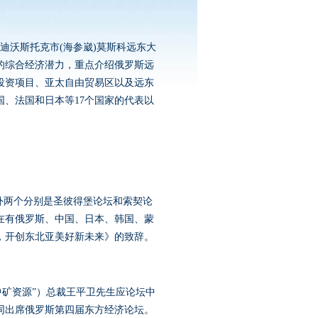
拉迪沃斯托克市(海参崴)莫斯科远东大
的综合经济潜力，重点介绍俄罗斯远
投资项目、亚太自由贸易区以及远东
、法国和日本等17个国家的代表以
外两个分别是圣彼得堡论坛和索契论
在有俄罗斯、中国、日本、韩国、蒙
，开创东北亚美好新未来》的致辞。
矿资源”）总裁王平卫先生应论坛中
同出席俄罗斯第四届东方经济论坛。